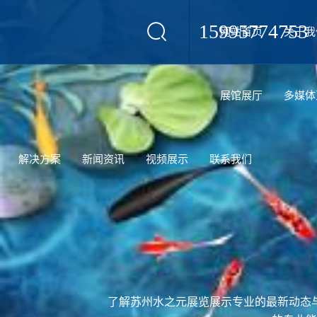
15995774753
网站首页
关于我
设计
展馆展厅
多媒体
解决方案
新闻资讯
视频展示
联系我们
了解苏州水之元展览展示专业的最新动态