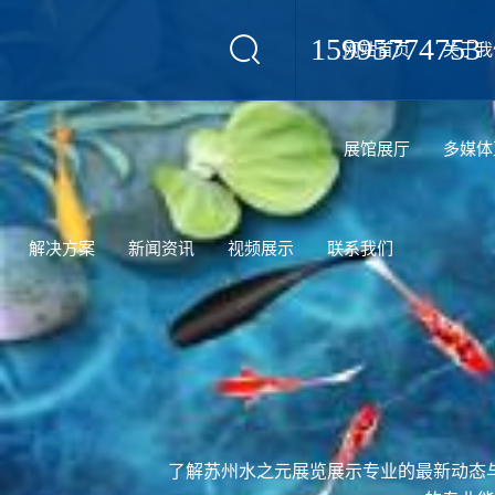
15995774753
网站首页
关于我
设计
展馆展厅
多媒体
解决方案
新闻资讯
视频展示
联系我们
了解苏州水之元展览展示专业的最新动态