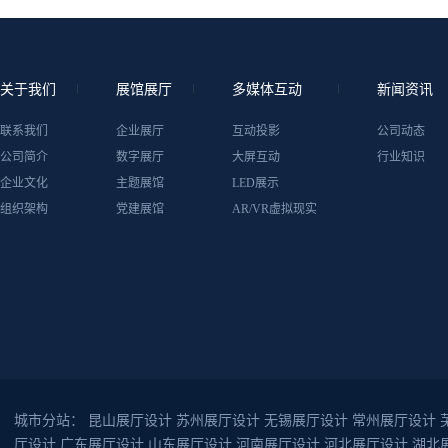
关于我们
展馆展厅
多媒体互动
新闻资讯
联系我们
企业展厅
互动投影
公司动态
公司简介
数字展厅
大屏互动
行业知识
企业文化
主题展馆
LED展示
组织架构
党建展馆
AR/VR虚拟现实
城市分站：
昆山展厅设计
苏州展厅设计
无锡展厅设计
常州展厅设计
厅设计
广东展厅设计
山东展厅设计
河南展厅设计
河北展厅设计
湖北