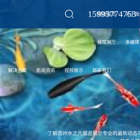
15995774753
网站首页
关于我
设计
展馆展厅
多媒体
解决方案
新闻资讯
视频展示
联系我们
了解苏州水之元展览展示专业的最新动态