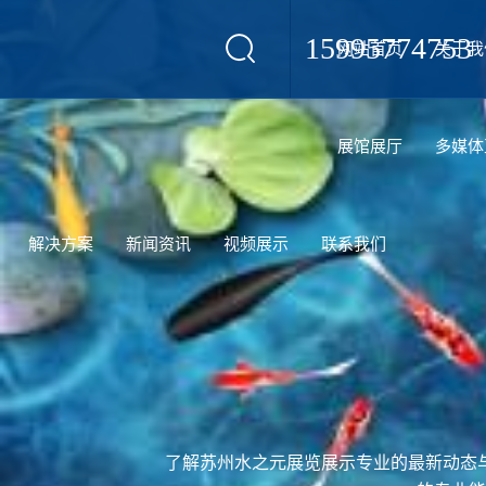
15995774753
网站首页
关于我
设计
展馆展厅
多媒体
解决方案
新闻资讯
视频展示
联系我们
了解苏州水之元展览展示专业的最新动态