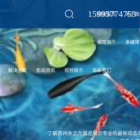
15995774753
网站首页
关于我
设计
展馆展厅
多媒体
解决方案
新闻资讯
视频展示
联系我们
了解苏州水之元展览展示专业的最新动态