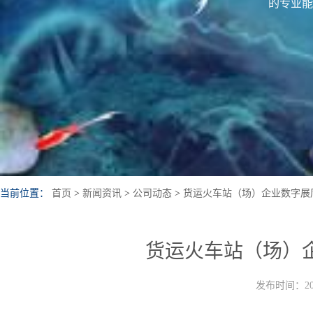
的专业能
当前位置：
首页
>
新闻资讯
>
公司动态
>
货运火车站（场）企业数字展
货运火车站（场）
发布时间：202