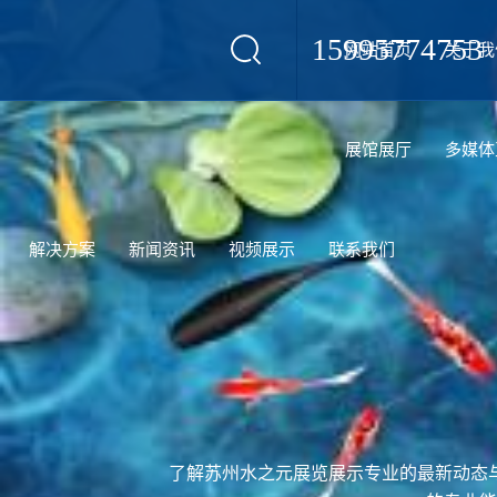
15995774753
网站首页
关于我
设计
展馆展厅
多媒体
解决方案
新闻资讯
视频展示
联系我们
了解苏州水之元展览展示专业的最新动态