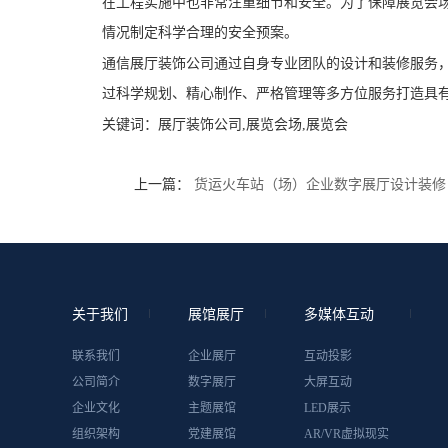
在工程实施中也非常注重细节和安全。为了保障展览会
情况制定科学合理的安全预案。
通信展厅装饰公司通过自身专业团队的设计和装修服务
过科学规划、精心制作、严格管理等多方位服务打造具
关键词：
展厅装饰公司,展览会场,展览会
上一篇：
货运火车站（场）企业数字展厅设计装修
关于我们
展馆展厅
多媒体互动
联系我们
企业展厅
互动投影
公司简介
数字展厅
大屏互动
企业文化
主题展馆
LED展示
组织架构
党建展馆
AR/VR虚拟现实