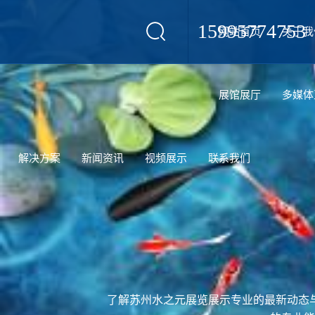
15995774753
网站首页
关于我
设计
展馆展厅
多媒体
解决方案
新闻资讯
视频展示
联系我们
了解苏州水之元展览展示专业的最新动态