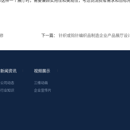
修这样一个展厅时，需要兼顾实用性和美观性，考虑到消费者需求和目标
修
下一篇：
针织或钩针编织品制造企业产品展厅设
新闻资讯
视频展示
公司动态
三维动画
行业知识
企业宣传片