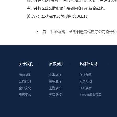
象，并在互动体验中产生共鸣和认同。因此，在设计装
点，并将企业品牌形象与展览内容有机结合起来。
关键词：
互动展厅,品牌形象,交通工具
上一篇：
抽纱刺绣工艺品制造展馆展厅公司设计装
关于我们
展馆展厅
多媒体互动
联系我们
企业展厅
互动投影
公司简介
数字展厅
大屏互动
企业文化
主题展馆
LED展示
组织架构
党建展馆
AR/VR虚拟现实