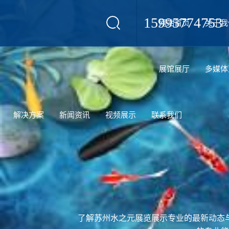
15995774753
网站首页
关于我
设计
展馆展厅
多媒体
解决方案
新闻资讯
视频展示
联系我们
了解苏州水之元展览展示专业的最新动态