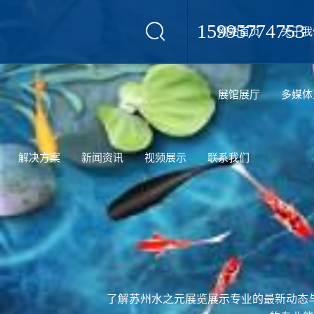
15995774753
网站首页
关于我
设计
展馆展厅
多媒体
解决方案
新闻资讯
视频展示
联系我们
了解苏州水之元展览展示专业的最新动态