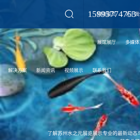
15995774753
网站首页
关于我
设计
展馆展厅
多媒体
解决方案
新闻资讯
视频展示
联系我们
了解苏州水之元展览展示专业的最新动态