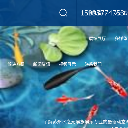
15995774753
网站首页
关于我
设计
展馆展厅
多媒体
解决方案
新闻资讯
视频展示
联系我们
了解苏州水之元展览展示专业的最新动态