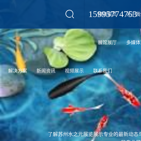
15995774753
网站首页
关于我
设计
展馆展厅
多媒体
解决方案
新闻资讯
视频展示
联系我们
了解苏州水之元展览展示专业的最新动态