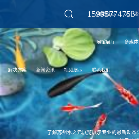
15995774753
网站首页
关于我
设计
展馆展厅
多媒体
解决方案
新闻资讯
视频展示
联系我们
了解苏州水之元展览展示专业的最新动态