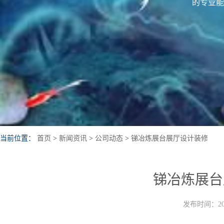
的专业能
当前位置：
首页
>
新闻资讯
>
公司动态
>
锑冶炼展台展厅设计装修
锑冶炼展台
发布时间：202