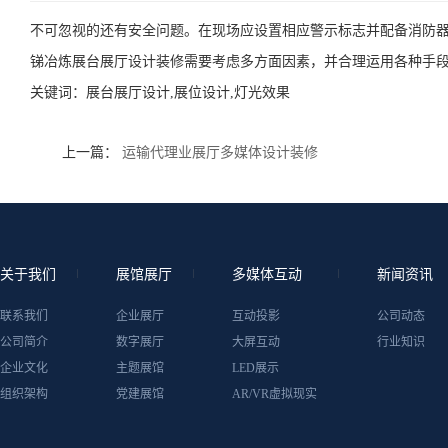
不可忽视的还有安全问题。在现场应设置相应警示标志并配备消防
锑冶炼展台展厅设计装修需要考虑多方面因素，并合理运用各种手
关键词：
展台展厅设计,展位设计,灯光效果
上一篇：
运输代理业展厅多媒体设计装修
关于我们
展馆展厅
多媒体互动
新闻资讯
联系我们
企业展厅
互动投影
公司动态
公司简介
数字展厅
大屏互动
行业知识
企业文化
主题展馆
LED展示
组织架构
党建展馆
AR/VR虚拟现实