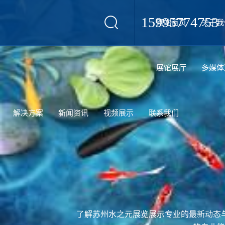
15995774753
网站首页
关于我
设计
展馆展厅
多媒体
解决方案
新闻资讯
视频展示
联系我们
了解苏州水之元展览展示专业的最新动态