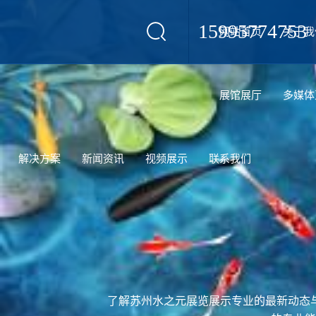
15995774753
网站首页
关于我
设计
展馆展厅
多媒体
解决方案
新闻资讯
视频展示
联系我们
了解苏州水之元展览展示专业的最新动态