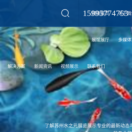
15995774753
网站首页
关于我
设计
展馆展厅
多媒体
解决方案
新闻资讯
视频展示
联系我们
了解苏州水之元展览展示专业的最新动态