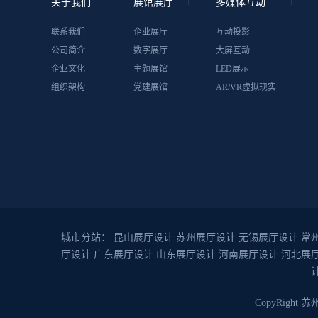
关于我们
展馆展厅
多媒体互动
联系我们
企业展厅
互动投影
公司简介
数字展厅
大屏互动
企业文化
主题展馆
LED展示
组织架构
党建展馆
AR/VR虚拟现实
城市分站：
昆山展厅设计
苏州展厅设计
无锡展厅设计
常
厅设计
广东展厅设计
山东展厅设计
河南展厅设计
河北展
CopyRigh