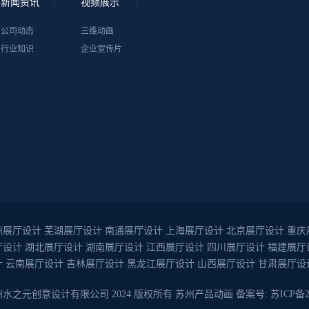
新闻资讯
视频展示
公司动态
三维动画
行业知识
企业宣传片
州展厅设计
芜湖展厅设计
南通展厅设计
上海展厅设计
北京展厅设计
重庆
厅设计
湖北展厅设计
湖南展厅设计
江西展厅设计
四川展厅设计
福建展厅
计
云南展厅设计
吉林展厅设计
黑龙江展厅设计
山西展厅设计
甘肃展厅设
t 苏州水之元创意设计有限公司 2024 版权所有
苏州产品动画
备案号:
苏ICP备2