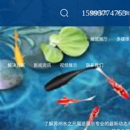
15995774753
网站首页
关于我
设计
展馆展厅
多媒体
解决方案
新闻资讯
视频展示
联系我们
了解苏州水之元展览展示专业的最新动态