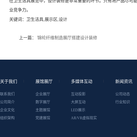
在卫生洁具展览中，设计装修是非常重要的环节。只有将产品尽可
业竞争力。
关键词：
卫生洁具,展示区,设计
上一篇：
锦纶纤维制造展厅搭建设计装修
关于我们
展馆展厅
多媒体互动
新闻资讯
联系我们
企业展厅
互动投影
公司动态
公司简介
数字展厅
大屏互动
行业知识
企业文化
主题展馆
LED展示
组织架构
党建展馆
AR/VR虚拟现实