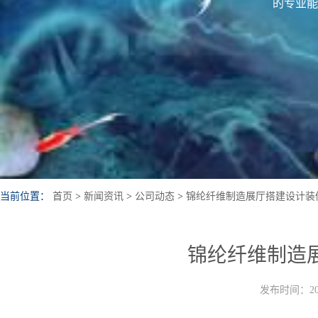
的专业能
当前位置：
首页
>
新闻资讯
>
公司动态
>
锦纶纤维制造展厅搭建设计装
锦纶纤维制造
发布时间：202