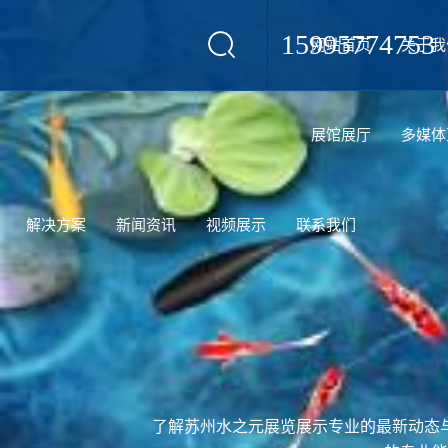
15995774753
网站首页
关于我
设计
展馆展厅
多媒体
解决方案
新闻资讯
视频展示
联系我们
了解苏州水之元展览展示专业的最新动态