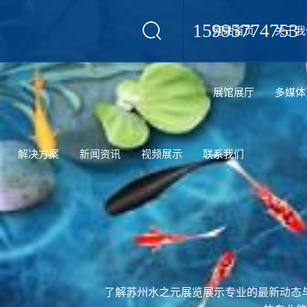
15995774753
网站首页
关于我
设计
展馆展厅
多媒体
解决方案
新闻资讯
视频展示
联系我们
了解苏州水之元展览展示专业的最新动态