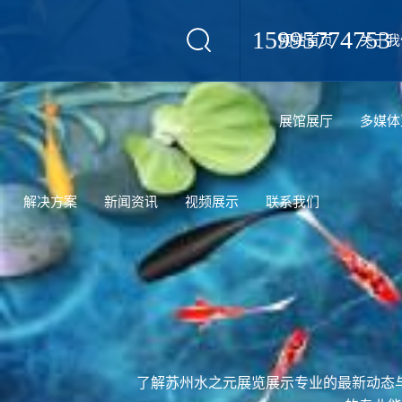
15995774753
网站首页
关于我
设计
展馆展厅
多媒体
解决方案
新闻资讯
视频展示
联系我们
了解苏州水之元展览展示专业的最新动态