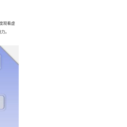
度观看虚
魅力。