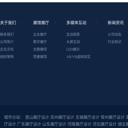
关于我们
展馆展厅
多媒体互动
新闻资讯
联系我们
企业展厅
互动投影
公司动态
公司简介
数字展厅
大屏互动
行业知识
企业文化
主题展馆
LED展示
组织架构
党建展馆
AR/VR虚拟现实
城市分站：
昆山展厅设计
苏州展厅设计
无锡展厅设计
常州展厅设计
厅设计
广东展厅设计
山东展厅设计
河南展厅设计
河北展厅设计
湖北