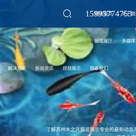
15995774753
网站首页
关于我
设计
展馆展厅
多媒体
解决方案
新闻资讯
视频展示
联系我们
了解苏州水之元展览展示专业的最新动态