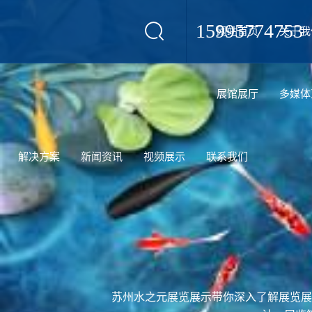
15995774753
网站首页
关于我
设计
展馆展厅
多媒体
解决方案
新闻资讯
视频展示
联系我们
苏州水之元展览展示带你深入了解展览展