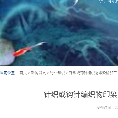
计、展览
当前位置：
首页
>
新闻资讯
>
行业知识
>
针织或钩针编织物印染精加工
针织或钩针编织物印染
发布时间：202