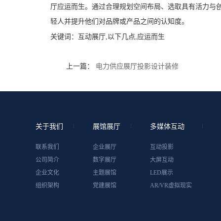
厅应运而生。通过合理规划空间布局、选取具有活力与
轻人并提升他们对品牌或产品之间的认知度。
关键词：
互动展厅,以下几点,应运而生
上一篇：
电力供应展厅投影设计装修
关于我们
展馆展厅
多媒体互动
联系我们
企业展厅
互动投影
公司简介
数字展厅
大屏互动
企业文化
主题展馆
LED展示
组织架构
党建展馆
AR/VR虚拟现实