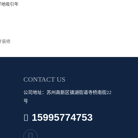
好地吸引年
计装修
CONTACT US
公司地址：苏州高新区镇湖街道寺桥南街22
号
15995774753