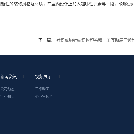
创新性的装修风格及材质，在室内设计上加入趣味性元素等手段，能够更
下一篇：
针织或钩针编织物印染精加工互动展厅设
新闻资讯
视频展示
公司动态
三维动画
行业知识
企业宣传片