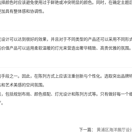
选择颜色时应该避免使用过于鲜艳或冲突明显的颜色。同时，在确定主题
更加具有整体感和协调性。
光设计可以达到很好的效果，并且对于不同类型的产品还可以采用不同形
高价值产品可以运用柔软温暖的灯光来营造出奢华精致、高贵优雅的氛围
的手段之一。因此，在陈列方式上应该注重创新与个性化。选取突出品牌
达和艺术美感的空间氛围。
素，包括规划布局、颜色搭配、灯光设计和陈列方式等。只有做好每一个
厅。
下一篇：
黄浦区海洋展厅设