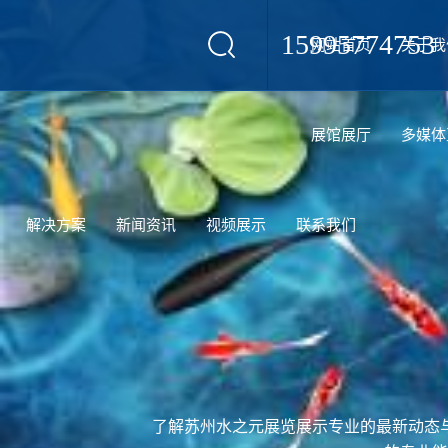
15995774753
网站首页
关于我
设计
展馆展厅
多媒体
解决方案
新闻资讯
视频展示
联系我们
了解苏州水之元展览展示专业的最新动态