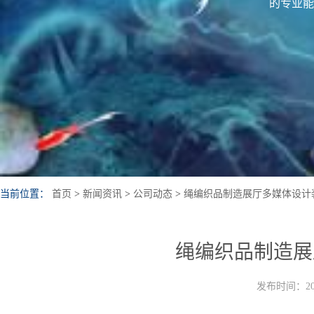
的专业能
当前位置：
首页
>
新闻资讯
>
公司动态
>
绳编织品制造展厅多媒体设计
绳编织品制造展
发布时间：202