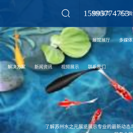
15995774753
网站首页
关于我
设计
展馆展厅
多媒体
解决方案
新闻资讯
视频展示
联系我们
了解苏州水之元展览展示专业的最新动态