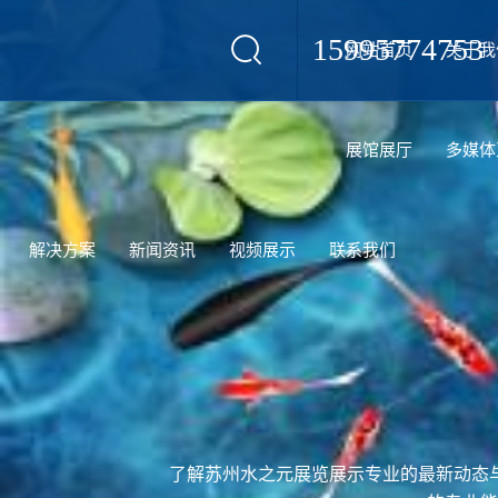
15995774753
网站首页
关于我
设计
展馆展厅
多媒体
解决方案
新闻资讯
视频展示
联系我们
了解苏州水之元展览展示专业的最新动态