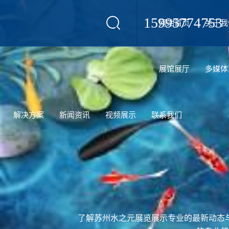
15995774753
网站首页
关于我
设计
展馆展厅
多媒体
解决方案
新闻资讯
视频展示
联系我们
了解苏州水之元展览展示专业的最新动态