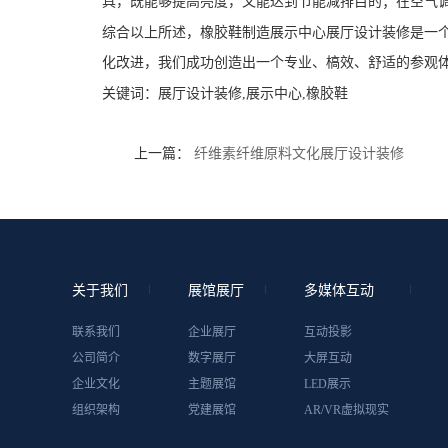
具，既能够提高亮度，又能达到节能减排目的；在空气
综合以上所述，橡胶鞋制造展示中心展厅设计装修是一
化改进，我们成功创造出一个专业、槁效、舒适的参观
关键词：
展厅设计装修,展示中心,橡胶鞋
上一篇：
纤维素纤维原料文化展厅设计装修
关于我们
展馆展厅
多媒体互动
联系我们
企业展厅
互动投影
公司简介
数字展厅
大屏互动
企业文化
主题展馆
LED展示
组织架构
党建展馆
AR/VR虚拟现实