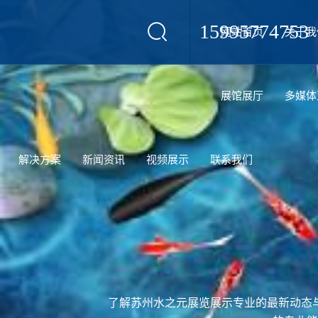
15995774753
网站首页
关于我
设计
展馆展厅
多媒体
解决方案
新闻资讯
视频展示
联系我们
了解苏州水之元展览展示专业的最新动态