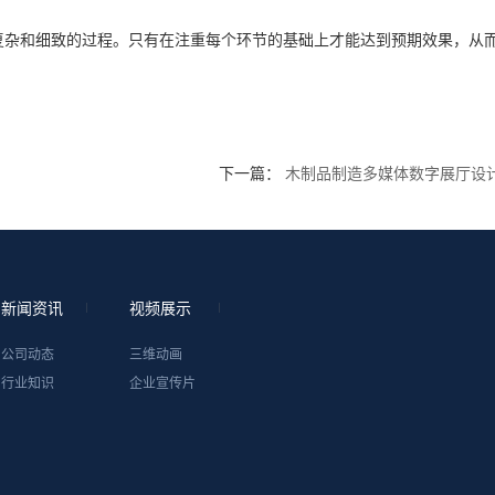
复杂和细致的过程。只有在注重每个环节的基础上才能达到预期效果，从
下一篇：
木制品制造多媒体数字展厅设
新闻资讯
视频展示
公司动态
三维动画
行业知识
企业宣传片