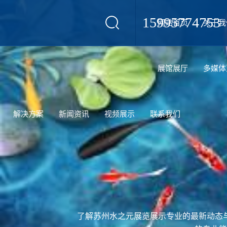
15995774753
网站首页
关于我
设计
展馆展厅
多媒体
解决方案
新闻资讯
视频展示
联系我们
了解苏州水之元展览展示专业的最新动态