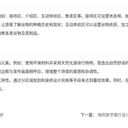
例如：接待区、介绍区、互动体验区、售卖区等。接待区可设置休息椅、
，让游客了解谷物的种植历史和现状；互动体验区可以设置谷物收获、加
销售各类谷物及其制品。
元素。例如：使用环保材料并采用天然光源进行照明，营造出自然舒适的氛
质边框与宣传画面相呼应，增强整个场馆的美感和协调性。
实用性。通过分区域规划和装修设计风格等手段来达到蕞佳效果。同时，
验。
修
下一篇：
隔热数字展厅设