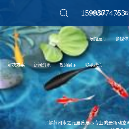
15995774753
网站首页
关于我
设计
展馆展厅
多媒体
解决方案
新闻资讯
视频展示
联系我们
了解苏州水之元展览展示专业的最新动态