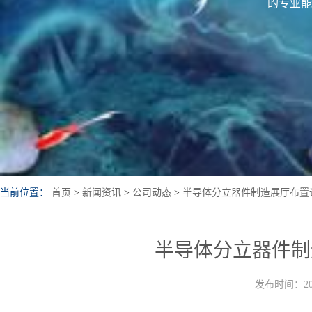
的专业能
当前位置：
首页
>
新闻资讯
>
公司动态
>
半导体分立器件制造展厅布置
半导体分立器件制
发布时间：202