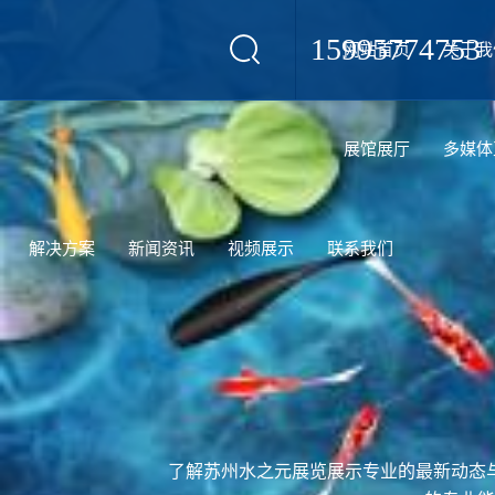
15995774753
网站首页
关于我
设计
展馆展厅
多媒体
解决方案
新闻资讯
视频展示
联系我们
了解苏州水之元展览展示专业的最新动态