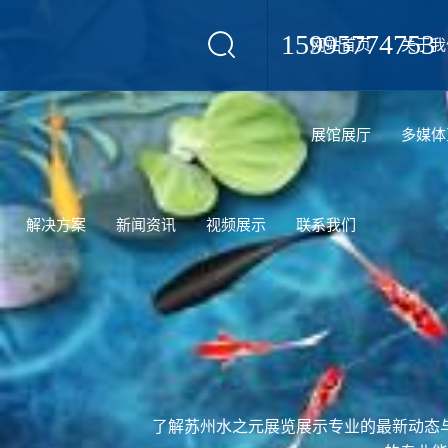
15995774753
网站首页
关于我
设计
展馆展厅
多媒体
解决方案
新闻资讯
视频展示
联系我们
了解苏州水之元展览展示专业的最新动态