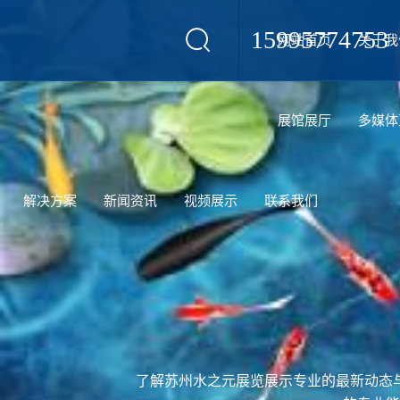
15995774753
网站首页
关于我
设计
展馆展厅
多媒体
解决方案
新闻资讯
视频展示
联系我们
了解苏州水之元展览展示专业的最新动态