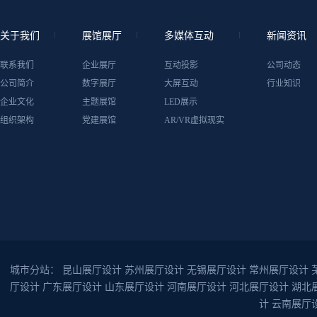
关于我们
展馆展厅
多媒体互动
新闻资讯
联系我们
企业展厅
互动投影
公司动态
公司简介
数字展厅
大屏互动
行业知识
企业文化
主题展馆
LED展示
组织架构
党建展馆
AR/VR虚拟现实
城市分站：
昆山展厅设计
苏州展厅设计
无锡展厅设计
常州展厅设计
厅设计
广东展厅设计
山东展厅设计
河南展厅设计
河北展厅设计
湖北
计
云南展厅