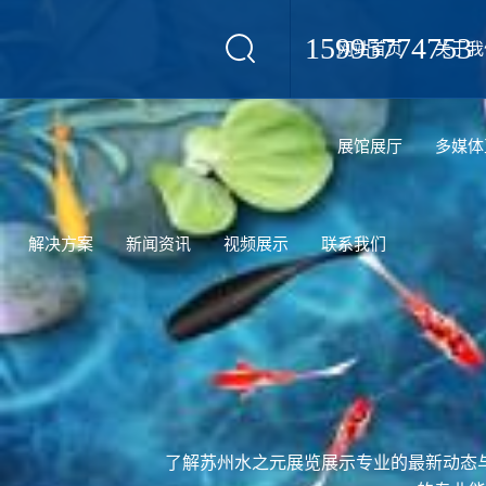
15995774753
网站首页
关于我
设计
展馆展厅
多媒体
解决方案
新闻资讯
视频展示
联系我们
了解苏州水之元展览展示专业的最新动态