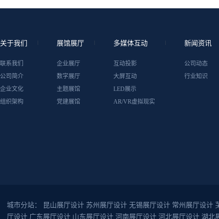
关于我们
展馆展厅
多媒体互动
新闻资讯
联系我们
企业展厅
互动投影
公司动态
公司简介
数字展厅
大屏互动
行业知识
企业文化
主题展馆
LED展示
组织架构
党建展馆
AR/VR虚拟现实
城市分站：
昆山展厅设计
苏州展厅设计
无锡展厅设计
常州展厅设计
厅设计
广东展厅设计
山东展厅设计
河南展厅设计
河北展厅设计
湖北