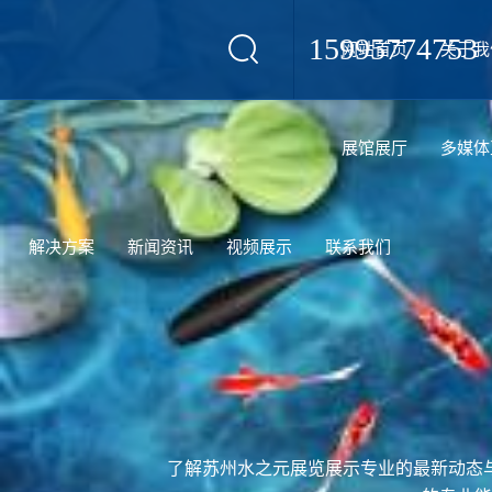
15995774753
网站首页
关于我
设计
展馆展厅
多媒体
解决方案
新闻资讯
视频展示
联系我们
了解苏州水之元展览展示专业的最新动态