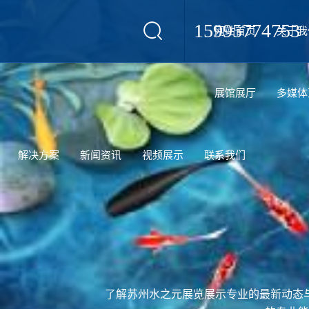
15995774753
网站首页
关于我
设计
展馆展厅
多媒体
解决方案
新闻资讯
视频展示
联系我们
了解苏州水之元展览展示专业的最新动态