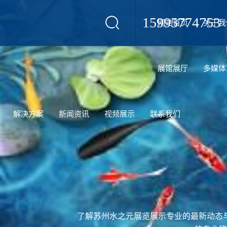
15995774753
网站首页
关于我
设计
展馆展厅
多媒体
解决方案
新闻资讯
视频展示
联系我们
了解苏州水之元展览展示专业的最新动态