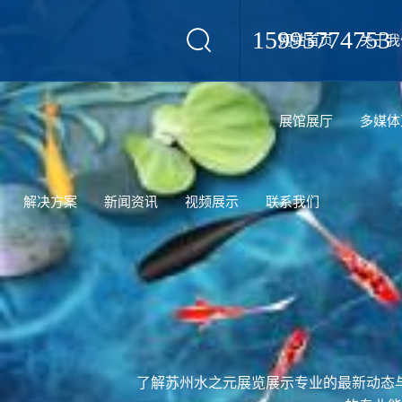
15995774753
网站首页
关于我
设计
展馆展厅
多媒体
解决方案
新闻资讯
视频展示
联系我们
了解苏州水之元展览展示专业的最新动态