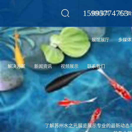
15995774753
网站首页
关于我
设计
展馆展厅
多媒体
解决方案
新闻资讯
视频展示
联系我们
了解苏州水之元展览展示专业的最新动态