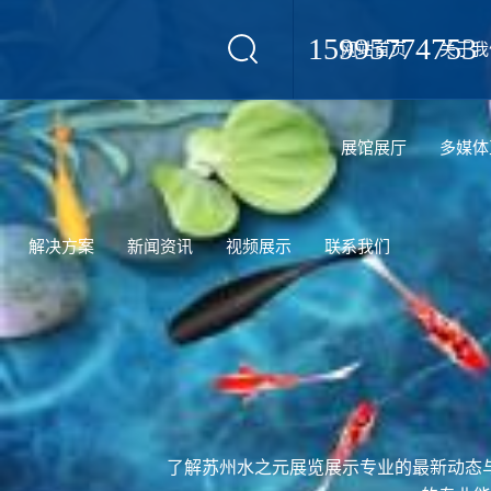
15995774753
网站首页
关于我
设计
展馆展厅
多媒体
解决方案
新闻资讯
视频展示
联系我们
了解苏州水之元展览展示专业的最新动态