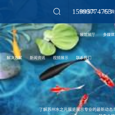
15995774753
网站首页
关于我
设计
展馆展厅
多媒体
解决方案
新闻资讯
视频展示
联系我们
了解苏州水之元展览展示专业的最新动态