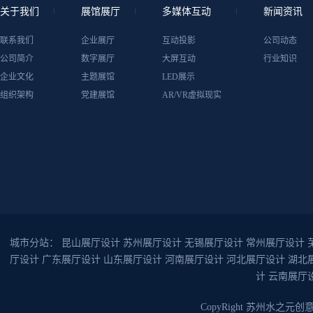
关于我们
展馆展厅
多媒体互动
新闻资讯
联系我们
企业展厅
互动投影
公司动态
公司简介
数字展厅
大屏互动
行业知识
企业文化
主题展馆
LED展示
组织架构
党建展馆
AR/VR虚拟现实
城市分站：
昆山展厅设计
苏州展厅设计
无锡展厅设计
常州展厅设计
厅设计
广东展厅设计
山东展厅设计
河南展厅设计
河北展厅设计
湖北
计
云南展厅
CopyRight 苏州水之元